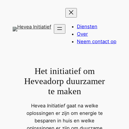
Ga
naar
de
Diensten
inhoud
Over
Neem contact op
Het initiatief om
Heveadorp duurzamer
te maken
Hevea
Initiatief
gaat na welke
oplossingen er zijn om energie te
besparen in huis en welke
oplossingen er zijn om duurzame